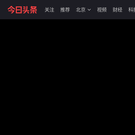
关注
推荐
北京
视频
财经
科