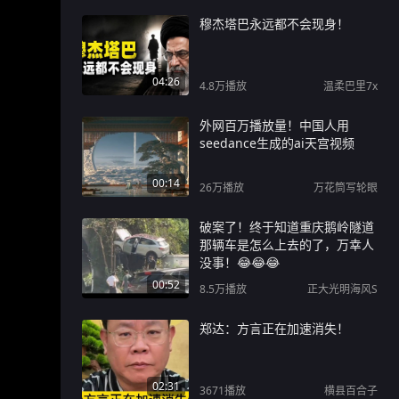
穆杰塔巴永远都不会现身！
04:26
4.8万
播放
温柔巴里7x
外网百万播放量！中国人用
seedance生成的ai天宫视频
00:14
26万
播放
万花筒写轮眼
破案了！终于知道重庆鹅岭隧道
那辆车是怎么上去的了，万幸人
没事！😂😂😂
00:52
8.5万
播放
正大光明海风S
郑达：方言正在加速消失！
02:31
3671
播放
横县百合子