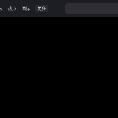
技
热点
国际
更多