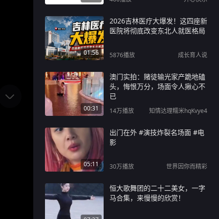
2026吉林医疗大爆发！这四座新
医院将彻底改变东北人就医格局
01:56
5876
播放
成长育人说
澳门实拍：赌徒输光家产跪地磕
头，悔恨万分，场面令人揪心不
已
00:31
14万
播放
知情达理糯米hqKvye4
出门在外 #演技炸裂名场面 #电
影
05:11
30万
播放
世界因你而精彩
恒大歌舞团的二十二美女，一字
马合集，来慢慢的欣赏！