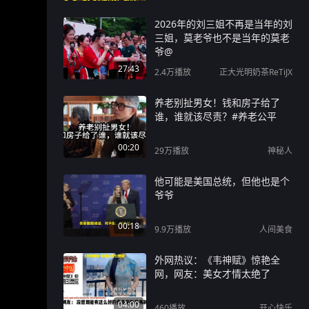
2026年的刘三姐不再是当年的刘
三姐，莫老爷也不是当年的莫老
爷@
27:43
2.4万
播放
正大光明奶茶ReTiJX
养老别扯男女！钱和房子给了
谁，谁就该尽责？#养老公平
00:20
29万
播放
神秘人
他可能是美国总统，但他也是个
爷爷
00:18
9.9万
播放
人间美食
外网热议：《韦神赋》惊艳全
网，网友：美女才情太绝了
04:00
460
播放
开心快乐