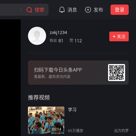
搜索
消息
发布
登录
zxkj1234
关注
粉丝
赞
81
112
扫码下载今日头条APP
看最新、最热资讯内容
推荐视频
学习
00:14
65万
播放
远方的梦