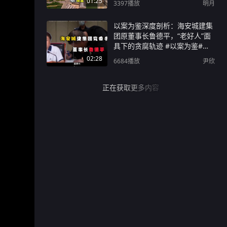
01:25
3397
播放
明月
以案为鉴深度剖析：海安城建集
团原董事长鲁德平，“老好人”面
具下的贪腐轨迹 #以案为鉴#反
腐倡廉#警钟长鸣#剖析贪腐轨迹
02:28
6684
播放
尹欣
#廉政警示教育#以案促改
正在获取更多内容