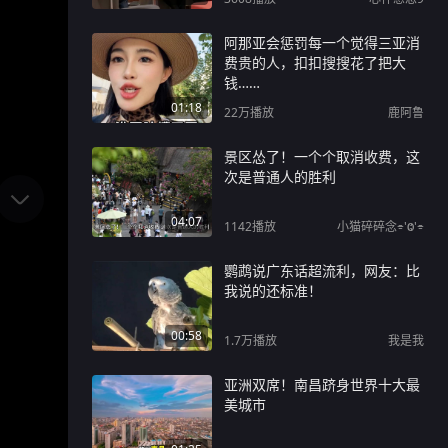
阿那亚会惩罚每一个觉得三亚消
费贵的人，扣扣搜搜花了把大
钱……
01:18
22万
播放
鹿阿鲁
景区怂了！一个个取消收费，这
次是普通人的胜利
04:07
1142
播放
小猫碎碎念⌯'Ⱉ'⌯
鹦鹉说广东话超流利，网友：比
我说的还标准！
00:58
1.7万
播放
我是我
亚洲双席！南昌跻身世界十大最
美城市