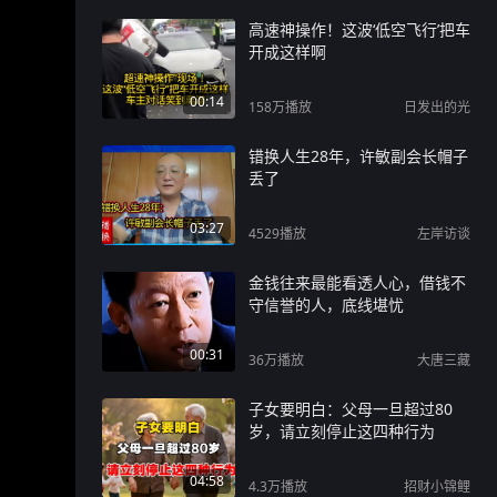
高速神操作！这波‘低空飞行’把车
开成这样啊
00:14
158万
播放
日发出的光
错换人生28年，许敏副会长帽子
丢了
03:27
4529
播放
左岸访谈
金钱往来最能看透人心，借钱不
守信誉的人，底线堪忧
00:31
36万
播放
大唐三藏
子女要明白：父母一旦超过80
岁，请立刻停止这四种行为
04:58
4.3万
播放
招财小锦鲤