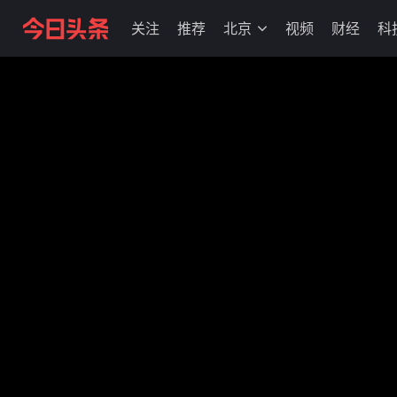
关注
推荐
北京
视频
财经
科