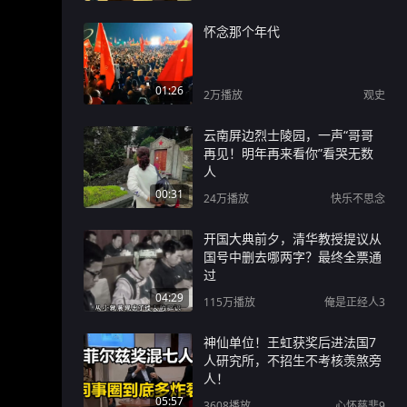
怀念那个年代
01:26
2万
播放
观史
云南屏边烈士陵园，一声“哥哥
再见！明年再来看你”看哭无数
人
00:31
24万
播放
快乐不思念
开国大典前夕，清华教授提议从
国号中删去哪两字？最终全票通
过
04:29
115万
播放
俺是正经人3
神仙单位！王虹获奖后进法国7
人研究所，不招生不考核羡煞旁
人！
05:57
3608
播放
心怀慈悲9