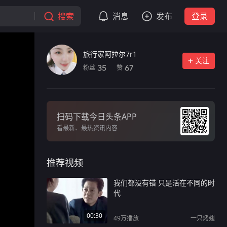
搜索
消息
发布
登录
旅行家阿拉尔7r1
关注
粉丝
赞
35
67
扫码下载今日头条APP
看最新、最热资讯内容
推荐视频
我们都没有错 只是活在不同的时
代
00:30
49万
播放
一只烤翅