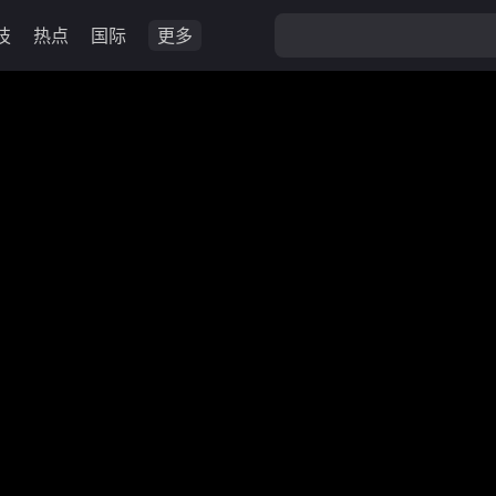
技
热点
国际
更多