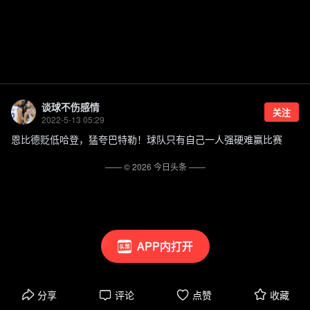
谈球不伤感情
关注
2022-5-13 05:29
恩比德贬低哈登，猛夸巴特勒！球队只有自己一人强硬难赢比赛
—— ©
2026
今日头条
——
APP内打开
分享
评论
点赞
收藏