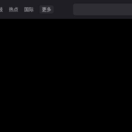
技
热点
国际
更多