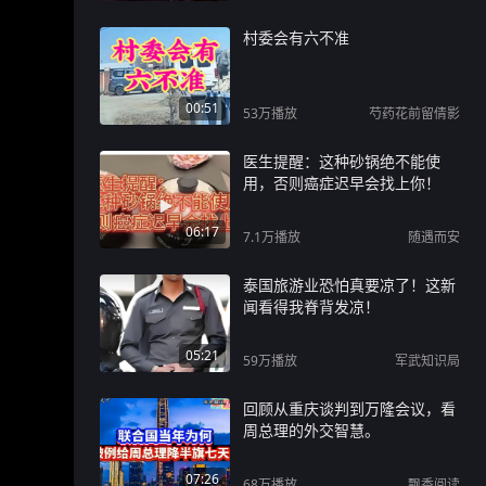
村委会有六不准
00:51
53万
播放
芍药花前留倩影
医生提醒：这种砂锅绝不能使
用，否则癌症迟早会找上你！
06:17
7.1万
播放
随遇而安
泰国旅游业恐怕真要凉了！这新
闻看得我脊背发凉！
05:21
59万
播放
军武知识局
回顾从重庆谈判到万隆会议，看
周总理的外交智慧。
07:26
68万
播放
飘香阅读