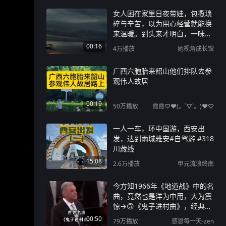
女人困在家里日夜带娃，包揽琐
碎与辛苦，以为用心经营就能换
来温暖。到头来才明白，一味的
牺牲，只会纵容冷漠，最后满身
00:16
4万
播放
她视角成长馆
伤痕！
广西六胞胎来韶山他们排队去参
观伟人故居
00:19
50万
播放
霞霞♡♥(。´▽`。)♥♡
一人一车，环中国游，西安出
发，达到雨城雅安#自驾游 #318
川藏线
15:08
2.6万
播放
甲元流浪终南
今方知1966年《地道战》中的名
曲，竟然也是洋为中用，大为震
惊→🙃《鬼子进村曲》，经典名
曲震撼人心！
00:50
79万
播放
感恩每一天-zen