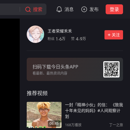
搜索
消息
发布
登录
王者荣耀禾禾
关注
粉丝
赞
1.6
4.9
万
万
扫码下载今日头条APP
看最新、最热资讯内容
推荐视频
一封「精神小伙」的信： 《致我
十年未见的妈妈》#人间观察计
划
06:45
168万
播放
丁一之旅