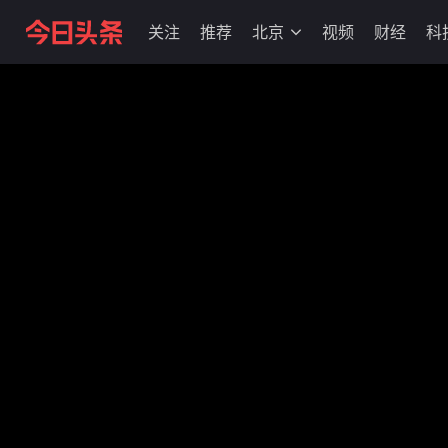
关注
推荐
北京
视频
财经
科