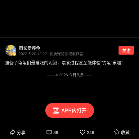
团长爱养龟
关注
2022-5-20 12:22 · 优质宠物领域创作者
准备了龟龟们最爱吃的泥鳅，喂食过程甚至能体验“钓龟”乐趣！
—— ©
2026
今日头条
——
APP内打开
分享
38
246
收藏