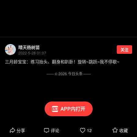
晴天杨树苗
关注
2022-5-28 01:07
三月龄宝宝：练习抬头、翻身和趴卧！旋转~跳跃~我不停歇~
—— ©
2026
今日头条
——
APP内打开
分享
评论
12
收藏