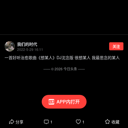
我们的时代
关注
2022-5-29 16:11
一首好听治愈歌曲《想某人》DJ沈念版 很想某人 我最思念的某人
—— ©
2026
今日头条
——
APP内打开
分享
1
1
收藏