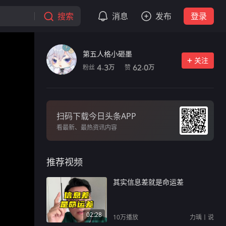
搜索
消息
发布
登录
第五人格小砸墨
关注
粉丝
赞
4.3
62.0
万
万
扫码下载今日头条APP
看最新、最热资讯内容
推荐视频
其实信息差就是命运差
02:28
10万
播放
力瑀丨说