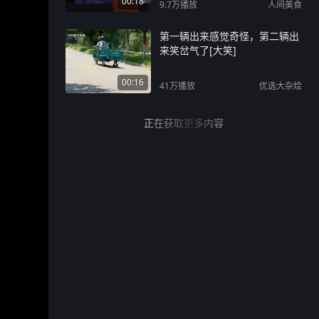
00:18
9.7万
播放
人间美食
第一辆出来感觉奇怪，第二辆出
来笑岔气了[大笑]
00:16
41万
播放
优选大杂烩
正在获取更多内容