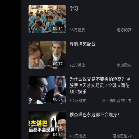
学习
00:14
65万
播放
远方的梦
导航搞笑配音
00:17
92万
播放
水调歌头
为什么说交易不要害怕追高？ #
股票 #天才交易员 #金融 #同花
顺 #娱乐
00:57
6.2万
播放
路上遇知音的行者
穆杰塔巴永远都不会现身！
04:26
4.8万
播放
温柔巴里7x