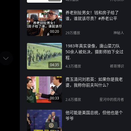
养老别扯男女！钱和房子给了
谁，谁就该尽责？#养老公平
00:20
29万
播放
神秘人
1983年真实录像，唐山菜刀队
50余人被处决，摄影师拍下全过
程.
04:35
4.3万
播放
裤哥博识
费玉清问刘若英：如果你是我老
婆，我称你前夫叫什么？
00:33
2.6万
播放
星河中的揽月者
他可能是美国总统，但他也是个
爷爷