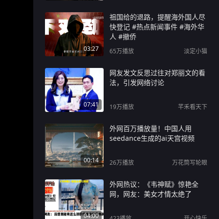
祖国给的退路，提醒海外国人尽
快登记 #热点新闻事件 #海外华
人 #撤侨
03:27
65万
播放
淡定小猫
网友发文反思过往对郑丽文的看
法，引发网络讨论
07:41
19万
播放
芊禾看天下
外网百万播放量！中国人用
seedance生成的ai天宫视频
00:14
26万
播放
万花筒写轮眼
外网热议：《韦神赋》惊艳全
网，网友：美女才情太绝了
04:00
423
播放
开心快乐