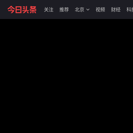
关注
推荐
北京
视频
财经
科