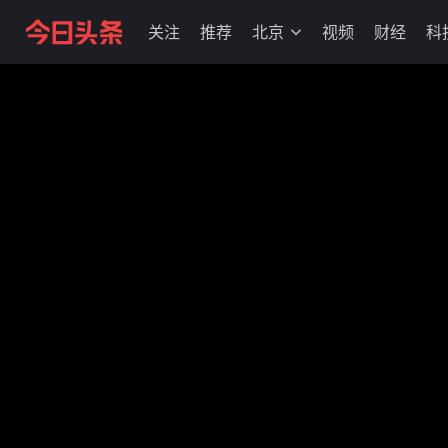
关注
推荐
北京
视频
财经
科