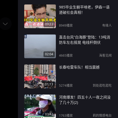
985毕业生躺平啃老，伊森一语
道破社会真相！
09:22
8949
播放
有缘人
直击台风“白海豚”登陆：13吨消
防车左右摇晃 电线杆倒伏
02:04
4665
播放
海客见闻
长春哈雷车队！相当震撼
01:13
5274
播放
到处逛吃逛吃
河南爆发！四五十人一夜之间没
了几十万(2)
03:42
1763
播放
莉的情感电台