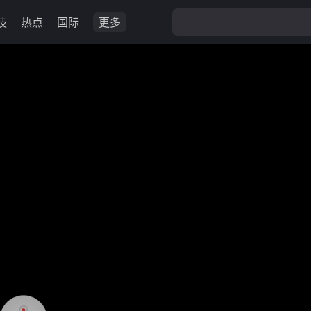
技
热点
国际
更多