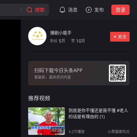
搜索
消息
发布
登录
捕剧小能手
关注
粉丝
赞
5
10
万
万
扫码下载今日头条APP
看最新、最热资讯内容
推荐视频
到底是你不懂还是我不懂 #老人
的话是有理由的 (1)
02:29
3.2万
播放
小黑猫爱吃瓜