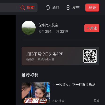
搜索
消息
发布
登录
保华润天航空
关注
粉丝
赞
284
2219
扫码下载今日头条APP
看最新、最热资讯内容
推荐视频
上一秒淑女，下一秒直接暴龙
00:21
83万
播放
军威