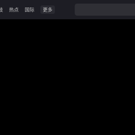
技
热点
国际
更多