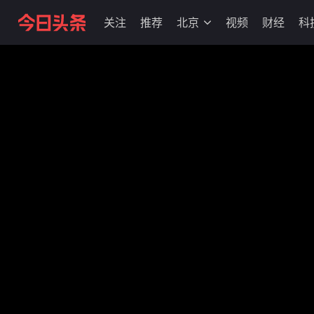
关注
推荐
北京
视频
财经
科