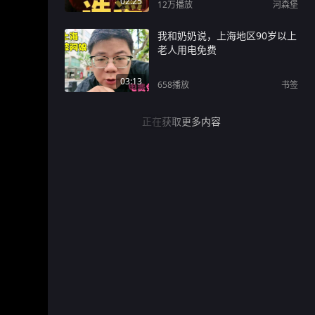
02:25
12万
播放
河森堡
我和奶奶说，上海地区90岁以上
老人用电免费
03:13
658
播放
书签
正在获取更多内容