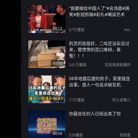
“我要嫁给中国人了”#名场面#搞
笑#影视剪辑#彩礼#嘲讽艺术
00:13
67万
播放
Kio.
机灵的就是好，二哈还没反应过
来，傻愣愣的百口难辩，真
冤！！！
00:10
241万
播放
花前易燃易爆炸
08年地震后建的房子，家里接连
出事，道人一句话点破玄机
04:47
77万
播放
烈火说事儿
你最信任的人已经出卖了你
00:50
529
播放
发财富