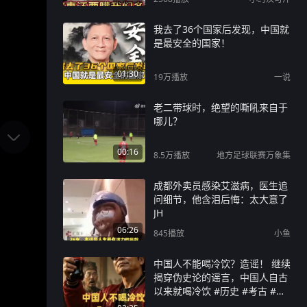
我去了36个国家后发现，中国就
是最安全的国家！
01:30
19万
播放
一说
老二带球时，绝望的嘶吼来自于
哪儿？
00:16
8.5万
播放
地方足球联赛万象集
成都外卖员感染艾滋病，医生追
问细节，他含泪后悔：太大意了
JH
06:26
845
播放
小鱼
中国人不能喝冷饮？造谣！ 继续
揭穿伪史论的谣言，中国人自古
以来就喝冷饮 #历史 #考古 #博
物馆 #文脉中的中国 #科普