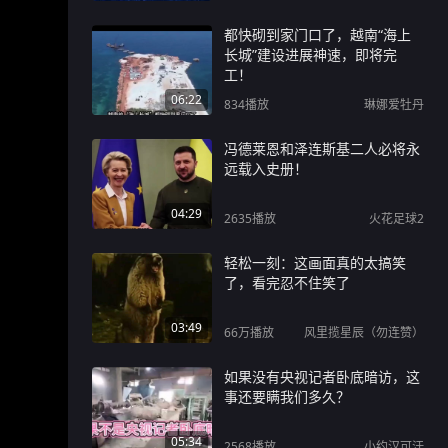
都快砌到家门口了，越南“海上
长城”建设进展神速，即将完
工！
06:22
834
播放
琳娜爱牡丹
冯德莱恩和泽连斯基二人必将永
远载入史册！
04:29
2635
播放
火花足球2
轻松一刻：这画面真的太搞笑
了，看完忍不住笑了
03:49
66万
播放
风里揽星辰（勿连赞）
如果没有央视记者卧底暗访，这
事还要瞒我们多久？
05:34
2568
播放
小约汉可汗