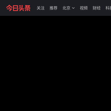
关注
推荐
北京
视频
财经
科