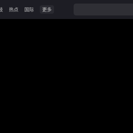
技
热点
国际
更多