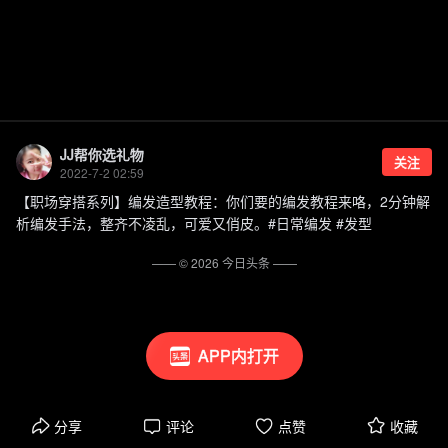
JJ帮你选礼物
关注
2022-7-2 02:59
【职场穿搭系列】编发造型教程：你们要的编发教程来咯，2分钟解
析编发手法，整齐不凌乱，可爱又俏皮。#日常编发 #发型
—— ©
2026
今日头条
——
APP内打开
分享
评论
点赞
收藏