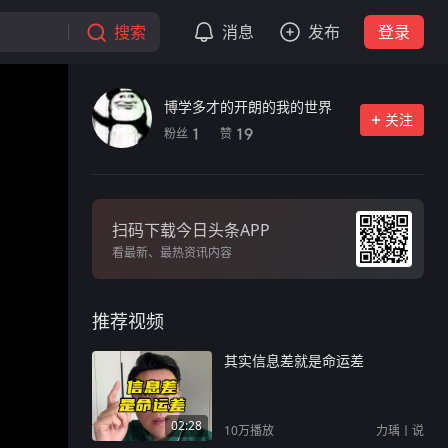
搜索
消息
发布
登录
博学多才的开朗的我的世界
关注
粉丝
赞
1
19
扫码下载今日头条APP
看最新、最热资讯内容
推荐视频
其实信息差就是命运差
02:28
10万
播放
力瑀丨说