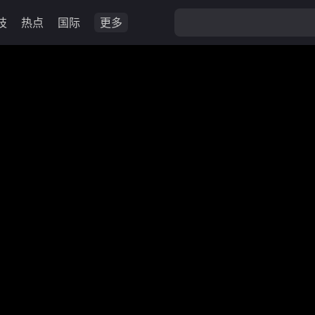
技
热点
国际
更多