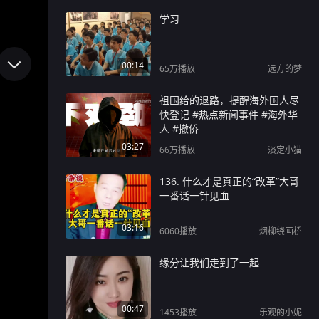
学习
00:14
65万
播放
远方的梦
祖国给的退路，提醒海外国人尽
快登记 #热点新闻事件 #海外华
人 #撤侨
03:27
66万
播放
淡定小猫
136. 什么才是真正的“改革”大哥
一番话一针见血
03:16
6060
播放
烟柳绕画桥
缘分让我们走到了一起
00:47
1453
播放
乐观的小妮