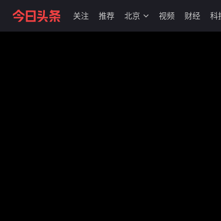
关注
推荐
北京
视频
财经
科