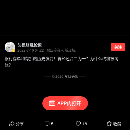
匀枫财经论道
关注
2022-7-10 04:22 · 职业投资人 新加坡国立大学MBA
银行存单和存折的历史演变！曾经还合二为一？为什么终将被淘
汰？
—— ©
2026
今日头条
——
APP内打开
分享
5
18
收藏