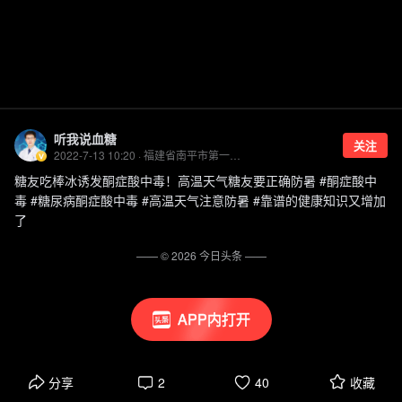
听我说血糖
关注
2022-7-13 10:20 · 福建省南平市第一医院内分泌科副主任医师
糖友吃棒冰诱发酮症酸中毒！高温天气糖友要正确防暑 #酮症酸中
毒 #糖尿病酮症酸中毒 #高温天气注意防暑 #靠谱的健康知识又增加
了
—— ©
2026
今日头条
——
APP内打开
分享
2
40
收藏