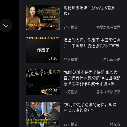
揭秘顶级阳谋：换家战术有多
狠？
04:52
94万
播放
初夏之夜看世界
墙上的大师，作废了 中国烹饪协
会、中国茶叶流通协会相继宣布
01:26
39万
播放
白话政经说
“如果活着不是为了快乐 那长命
百岁还有什么意义呢” #拍出电影
感 #青年创作者成长计划 #摄影
美学大赏 #inmyfeelings #情绪
00:26
62万
播放
善念福泽悟行录
短片
“岁月带走了清晰的记忆，却没
冲淡心底的牵挂”
00:50
23万
播放
时光者