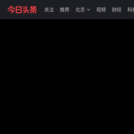
关注
推荐
北京
视频
财经
科