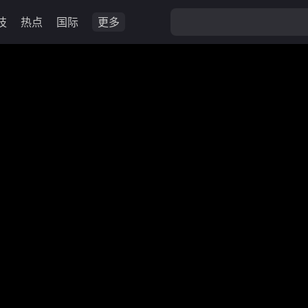
技
热点
国际
更多