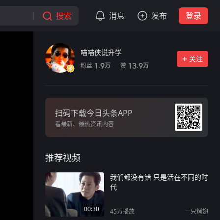
搜索
消息
发布
登录
喵喵侠说升学
关注
粉丝
赞
1.9
13.9
万
万
扫码下载今日头条APP
看最新、最热资讯内容
推荐视频
我们都没有错 只是活在不同的时
代
00:30
45万
播放
一只烤翅