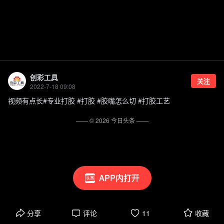
创彩工具
关注
2022-7-18 09:08
视频有点长#专业打胶 #打胶 #胶嘴怎么切 #打胶工艺
—— ©
2026
今日头条
——
APP内打开
分享
评论
11
收藏