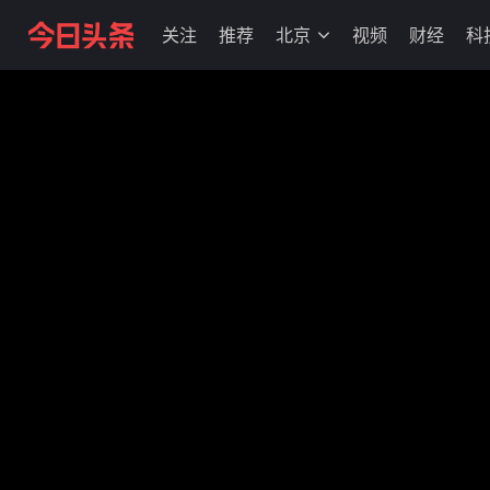
关注
推荐
北京
视频
财经
科