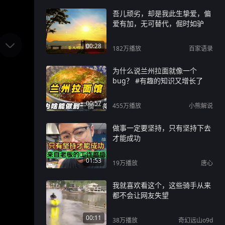
吾儿顽劣，却是我此生挚爱，偏
爱有加，无可替代，倔时如驴
00:28
182万
播放
百家语录
为什么说兰州拉面就像一个
bug？ #有趣的知识又增长了
00:57
455万
播放
小熊解说
做事一定要坚持，只有坚持下去
才能成功
01:53
19万
播放
唐心
我就喜欢看这个，这些骑手从来
都不会让网友失望
00:11
38万
播放
奇幻远山o9d