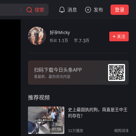
搜索
消息
发布
登录
好孕Micky
关注
粉丝
赞
1.1
7.3
万
万
扫码下载今日头条APP
看最新、最热资讯内容
推荐视频
史上最固执的狗，简直是王中王
的存在！
01:56
32万
播放
细雨润泽