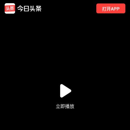
打开APP
10
点赞