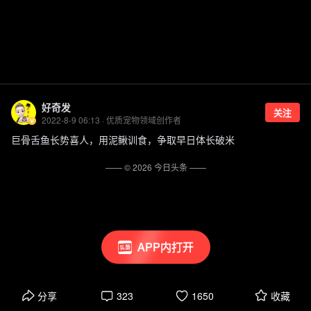
好奇发
关注
2022-8-9 06:13 · 优质宠物领域创作者
巨骨舌鱼长势喜人，用泥鳅训食，争取早日体长破米
—— ©
2026
今日头条
——
APP内打开
分享
323
1650
收藏