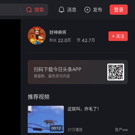
搜索
消息
发布
登录
财神麻将
关注
粉丝
赞
22.0
42.7
万
万
扫码下载今日头条APP
看最新、最热资讯内容
推荐视频
这就叫，炸毛了！
00:12
37万
播放
胜严ww