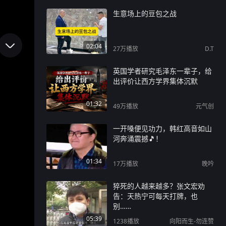
生意场上的豆包之战
02:04
27万
播放
D.T
英国学者研究毛泽东一辈子，给
出评价让西方学界集体沉默
01:32
49万
播放
元气创
一开嗓便见功力，韩红高音如山
河奔涌震撼🎵！
01:34
17万
播放
晚吟
猝死的人越来越多？张文宏劝
告：天热宁可每天打牌，也
别……
05:39
1238
播放
向阳而生-勿连赞