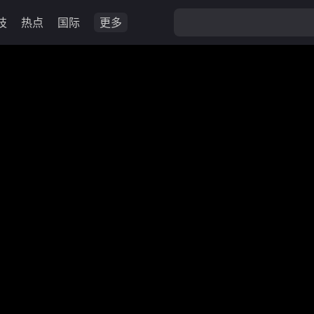
技
热点
国际
更多