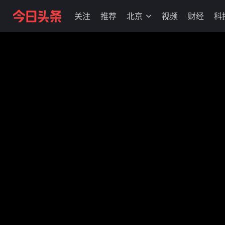
关注
推荐
北京
视频
财经
科