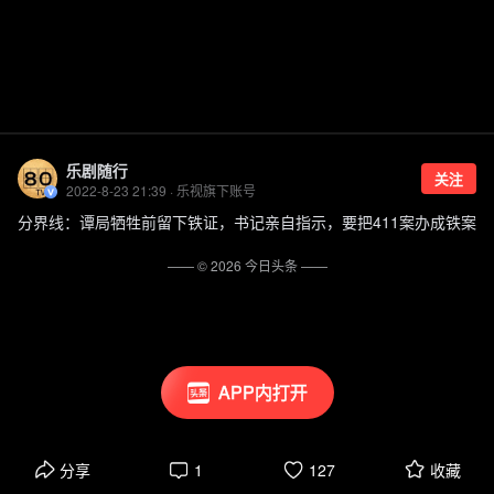
乐剧随行
关注
2022-8-23 21:39 · 乐视旗下账号
分界线：谭局牺牲前留下铁证，书记亲自指示，要把411案办成铁案
—— ©
2026
今日头条
——
APP内打开
分享
1
127
收藏