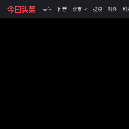
关注
推荐
北京
视频
财经
科