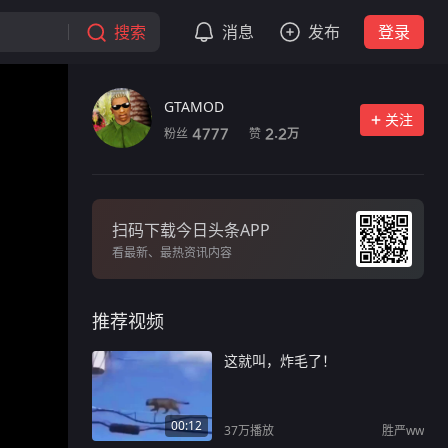
搜索
消息
发布
登录
GTAMOD
关注
粉丝
赞
4777
2.2
万
扫码下载今日头条APP
看最新、最热资讯内容
推荐视频
这就叫，炸毛了！
00:12
37万
播放
胜严ww