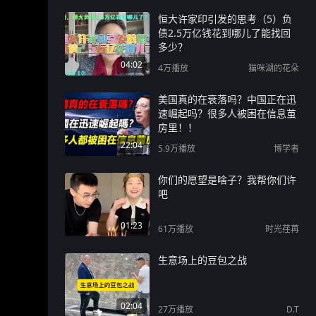
恒大许家印引发的思考（5）负
债2.5万亿钱花到哪儿了能找回
多少？
04:02
4万
播放
猫咪湖的花朵
美国真的在衰落吗？中国正在迅
速崛起吗？很多人被困在信息茧
房里！！
22:04
5.9万
播放
博学者
你们的愿望是啥子？我帮你们许
吧
01:23
61万
播放
时光荏苒
生意场上的豆包之战
02:04
27万
播放
D.T