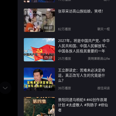
张菲采访高山族姑娘，笑喷！
00:37
82万
播放
朝天一棍
2027年，将是中国共产党、中华
人民共和国、中国人民解放军、
中国各族人民极其重要的一年
05:38
25万
播放
英明果断高山fw
王立群读史：苦难未必决定命
运，真正改写人生的究竟是什
么？
06:41
39万
播放
故往闲谈
景阳冈逮乌梢蛇4 #AI创作浪潮
计划 #太虚散人 #狗肠子 #修仙
者