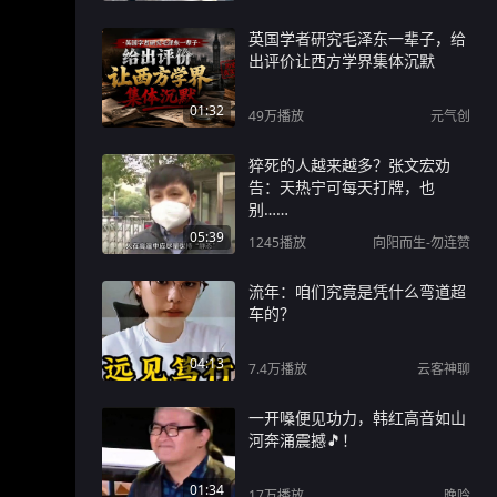
英国学者研究毛泽东一辈子，给
出评价让西方学界集体沉默
01:32
49万
播放
元气创
猝死的人越来越多？张文宏劝
告：天热宁可每天打牌，也
别……
05:39
1245
播放
向阳而生-勿连赞
流年：咱们究竟是凭什么弯道超
车的？
04:13
7.4万
播放
云客神聊
一开嗓便见功力，韩红高音如山
河奔涌震撼🎵！
01:34
17万
播放
晚吟