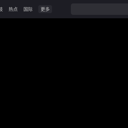
技
热点
国际
更多