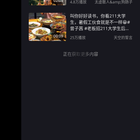
02:04
4.8万
播放
太虚散人&amp;狗肠子
叫你好好读书，你看211大学
生，暑假工伙食就是不一样😁#
曾子茜 #老板招211大学生后退
掉孩子暑假班 #长沙 #暑假工 #
00:09
25万
播放
天空的誓言
暑假工的正确打开方式
正在获取更多内容