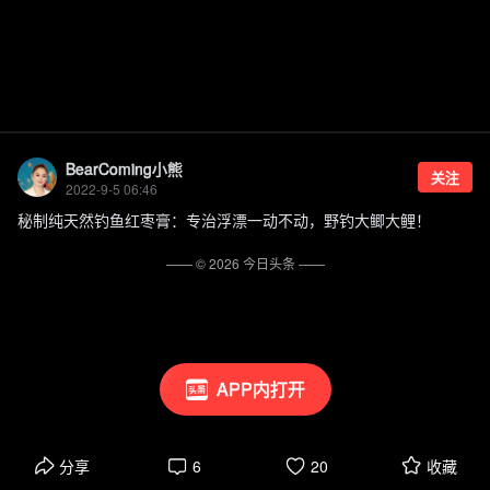
BearComing小熊
关注
2022-9-5 06:46
秘制纯天然钓鱼红枣膏：专治浮漂一动不动，野钓大鲫大鲤！
—— ©
2026
今日头条
——
APP内打开
分享
6
20
收藏