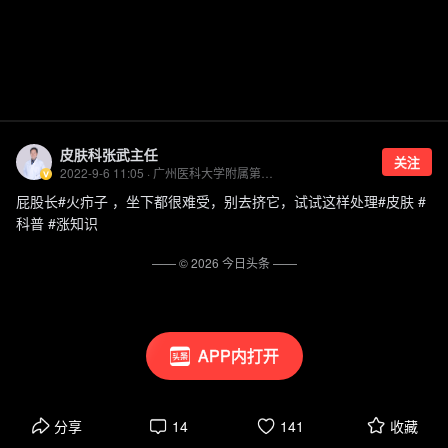
皮肤科张武主任
关注
2022-9-6 11:05 · 广州医科大学附属第二医院皮肤科副主任医师
屁股长#火疖子 ，坐下都很难受，别去挤它，试试这样处理#皮肤 #
科普 #涨知识
—— ©
2026
今日头条
——
APP内打开
分享
14
141
收藏