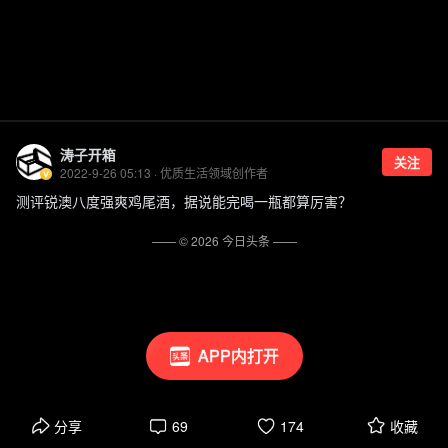
涛子开箱
关注
2022-9-26 05:13 · 优质生活领域创作者
测评锐澳八度强爽鸡尾酒，据说能完喝一瓶都算厉害？
—— ©
2026
今日头条
——
APP内打开
分享
69
174
收藏