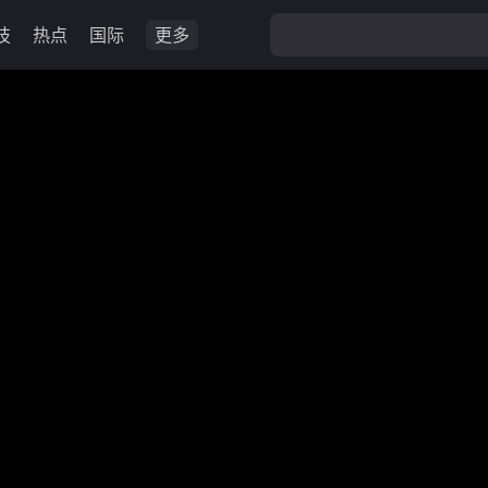
技
热点
国际
更多