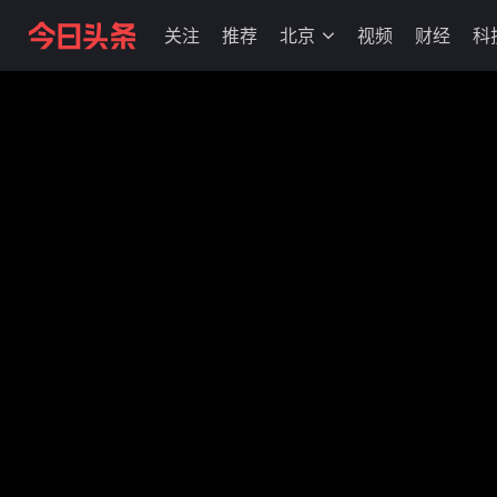
关注
推荐
北京
视频
财经
科