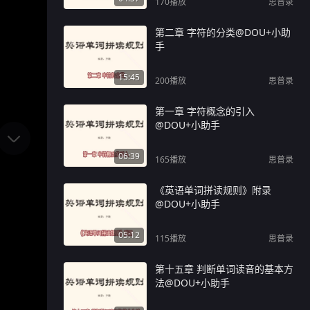
170
播放
思普录
第二章 字符的分类@DOU+小助
手
15:45
200
播放
思普录
第一章 字符概念的引入
@DOU+小助手
06:39
165
播放
思普录
《英语单词拼读规则》附录
@DOU+小助手
05:12
115
播放
思普录
第十五章 判断单词读音的基本方
法@DOU+小助手