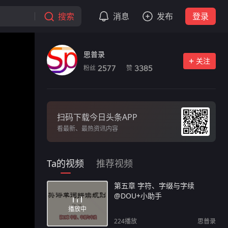
搜索
消息
发布
登录
思普录
关注
粉丝
赞
2577
3385
扫码下载今日头条APP
看最新、最热资讯内容
Ta的视频
推荐视频
第五章 字符、字缀与字续
@DOU+小助手
播放中
224
播放
思普录