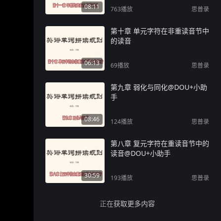
08:11
763
播放
思普录
第十章 单元字符在非重读音节中
的读音
06:13
69
播放
思普录
第九章 弱化与同化@DOU+小助
手
08:46
124
播放
思普录
第八章 复元字符在重读音节中的
读音@DOU+小助手
30:59
193
播放
思普录
正在获取更多内容