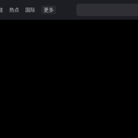
技
热点
国际
更多