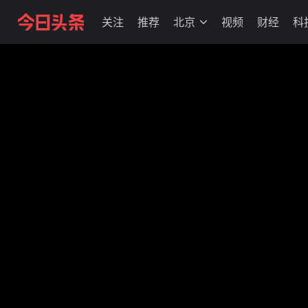
关注
推荐
北京
视频
财经
科