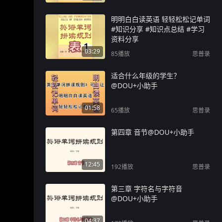
明明白白读英语 轻轻松松记单词
#知识分享 #知识点总结 #学习
资料分享
03:29
85
播放
思普录
适合什么年级的学生？
@DOU+小助手
01:58
65
播放
思普录
第四章 音节@DOU+小助手
12:45
192
播放
思普录
第三章 字符名与字符音
@DOU+小助手
04:37