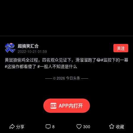
超搞笑汇合
关注
2022-10-21 01:59
黄鼠狼偷鸡全过程，四名观众见证下，滑溜溜跑了😂#监控下的一幕
#这操作都看傻了 #一般人不知道是什么
—— ©
2026
今日头条
——
APP内打开
分享
8
300
收藏