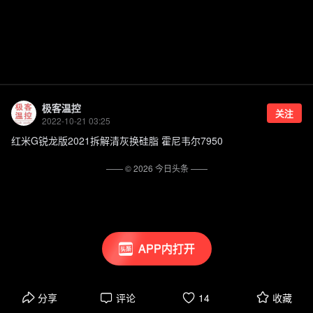
极客温控
关注
2022-10-21 03:25
红米G锐龙版2021拆解清灰换硅脂 霍尼韦尔7950
—— ©
2026
今日头条
——
APP内打开
分享
评论
14
收藏