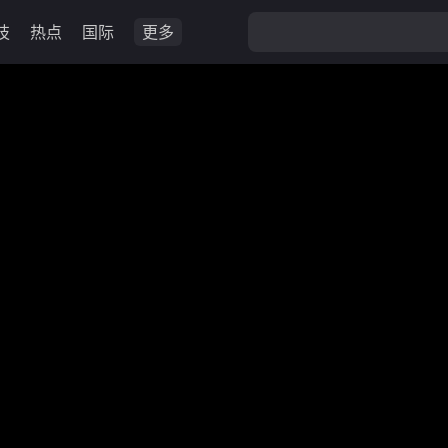
技
热点
国际
更多