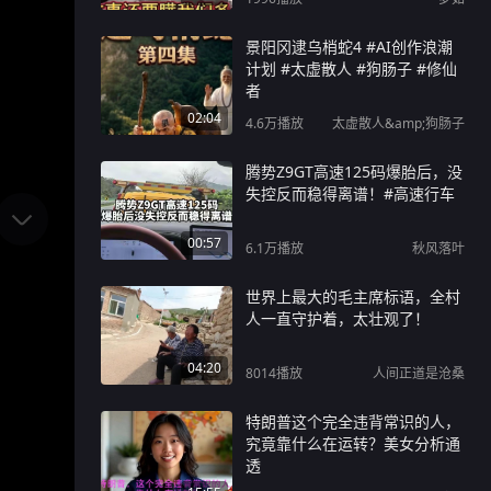
景阳冈逮乌梢蛇4 #AI创作浪潮
计划 #太虚散人 #狗肠子 #修仙
者
02:04
4.6万
播放
太虚散人&amp;狗肠子
腾势Z9GT高速125码爆胎后，没
失控反而稳得离谱！#高速行车
00:57
6.1万
播放
秋风落叶
世界上最大的毛主席标语，全村
人一直守护着，太壮观了！
04:20
8014
播放
人间正道是沧桑
特朗普这个完全违背常识的人，
究竟靠什么在运转？美女分析通
透