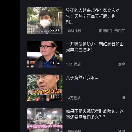
猝死的人越来越多？张文宏劝
告：天热宁可每天打牌，也
别……
05:39
1084
播放
向阳而生-勿连赞
一开嗓便见功力，韩红高音如山
河奔涌震撼🎵！
01:34
17万
播放
晚吟
儿子竟然让我滚…
11:59
14万
播放
lili
如果不是央视记者卧底暗访，这
事还要瞒我们多久？？
05:34
1996
播放
梦如