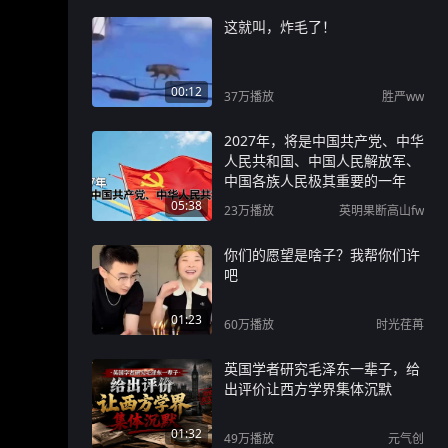
这就叫，炸毛了！
00:12
37万
播放
胜严ww
2027年，将是中国共产党、中华
人民共和国、中国人民解放军、
中国各族人民极其重要的一年
05:38
23万
播放
英明果断高山fw
你们的愿望是啥子？我帮你们许
吧
01:23
60万
播放
时光荏苒
英国学者研究毛泽东一辈子，给
出评价让西方学界集体沉默
01:32
49万
播放
元气创