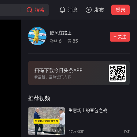
搜索
消息
发布
登录
随风在路上
关注
粉丝
赞
6
85
扫码下载今日头条APP
看最新、最热资讯内容
推荐视频
生意场上的豆包之战
02:04
27万
播放
D.T