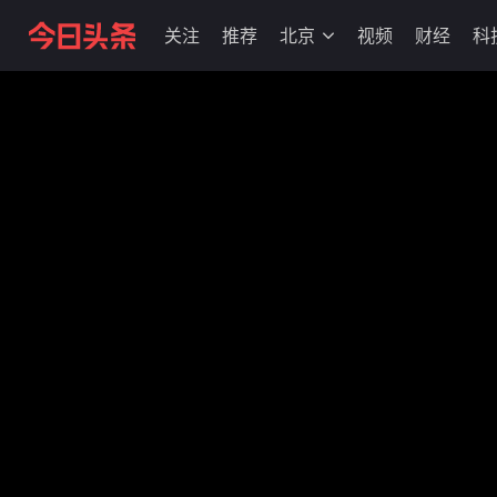
关注
推荐
北京
视频
财经
科