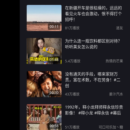
在新疆开车是很枯燥的，远远的
看见火车也会激动，恨不得打个
招呼！
00:11
81万
播放
道友
为什么连一瓶饮料都区别对待？
听听美女怎么说的
01:48
5.4万
播放
热情的芒果
没有通天的手段，哪来家财万
贯，富在术数，不在劳身！#二
创
00:30
43万
播放
姜汁汽水
1992年，释小龙拜师释永信珍贵
影像！ #释小龙 #释永信 #幕后
00:58
51万
播放
可口可乐加丶糖