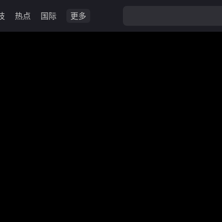
技
热点
国际
更多