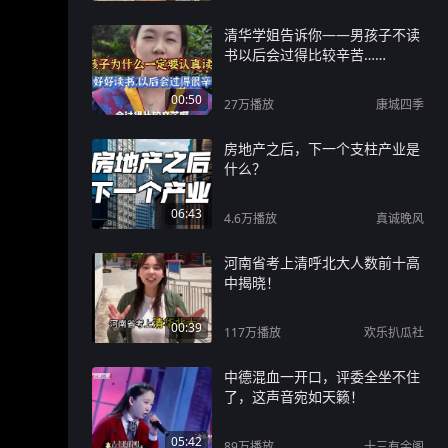
清华学姐告诉你——男孩子不读
书以后会过得比较辛苦……
00:50
27万
播放
康城四季
房地产之后，下一个支柱产业是
什么？
06:43
4.6万
播放
真诚晚风
河南省考上清呼北大人数前十高
中揭晓！
00:39
117万
播放
欢乐扒瓜社
中德混血一开口，评委全坐不住
了，这声音宛如天籁！
05:42
89万
播放
十三有余阁