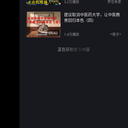
03:25
3.2万
播放
罗花有意
建议取消中医药大学，让中医教
育回归本色（四）
06:43
1.4万
播放
^燕子^
正在获取更多内容