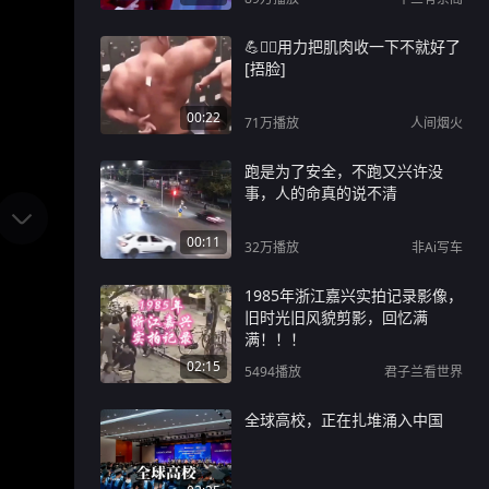
💪🏋️‍♂️用力把肌肉收一下不就好了
[捂脸]
00:22
71万
播放
人间烟火
跑是为了安全，不跑又兴许没
事，人的命真的说不清
00:11
32万
播放
非Ai写车
1985年浙江嘉兴实拍记录影像，
旧时光旧风貌剪影，回忆满
满！！！
02:15
5494
播放
君子兰看世界
全球高校，正在扎堆涌入中国