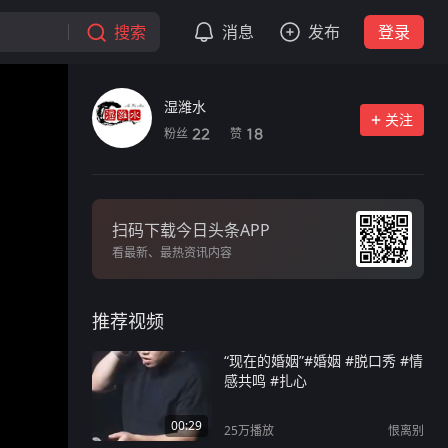
搜索
消息
发布
登录
湿潍水
关注
粉丝
赞
22
18
扫码下载今日头条APP
看最新、最热资讯内容
推荐视频
“现在的婚姻”#婚姻 #脱口秀 #情
感共鸣 #扎心
00:29
25万
播放
恨离别