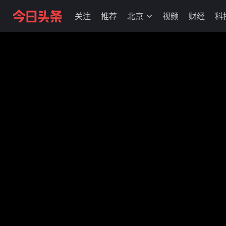
关注
推荐
北京
视频
财经
科