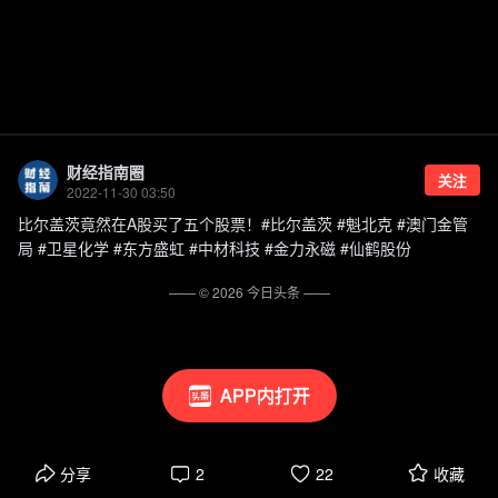
财经指南圈
关注
2022-11-30 03:50
比尔盖茨竟然在A股买了五个股票！#比尔盖茨 #魁北克 #澳门金管
局 #卫星化学 #东方盛虹 #中材科技 #金力永磁 #仙鹤股份
—— ©
2026
今日头条
——
APP内打开
分享
2
22
收藏