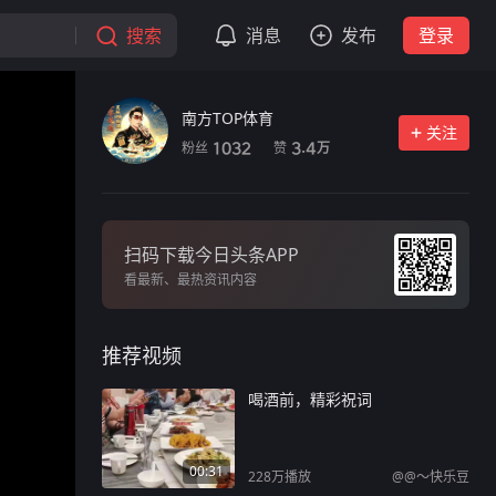
搜索
消息
发布
登录
南方TOP体育
关注
粉丝
赞
1032
3.4
万
扫码下载今日头条APP
看最新、最热资讯内容
推荐视频
喝酒前，精彩祝词
00:31
228万
播放
@@～快乐豆