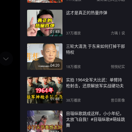
这才是真正的热量炸弹
01:43
37万
播放
力瑀丨说
三轮大清洗 于东来如何打掉干部
特权
04:20
18万
播放
悦悦纪实
实拍 1964全军大比武：单臂持
枪射击，还原解放军实战硬功夫
01:48
38万
播放
昔日影像
目瑙纵歌跳成这样，小小年纪，
太放飞自我！#目瑙纵歌#萌娃跳
舞