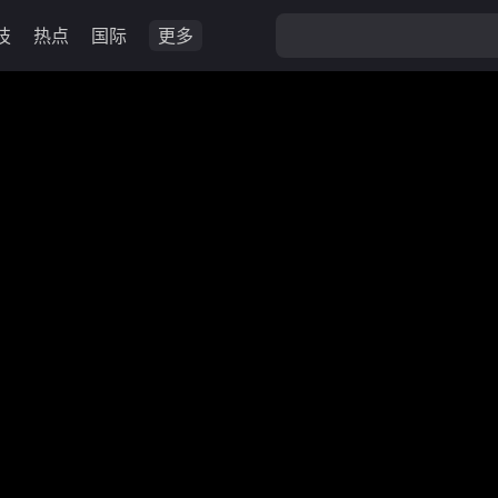
技
热点
国际
更多