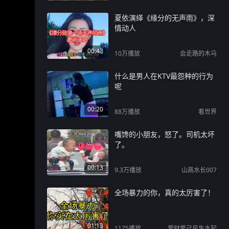
夏依演绎《缘分的无声雨》，深
情动人
00:43
10万
播放
会走路的木马
什么是男人在KTV最怨种的行为
呢
00:20
88万
播放
看世界
嘴馋的小朋友，怒了。司机太坏
了。
00:13
9.3万
播放
山高水长007
全场暴力的你，真的太厉害了！
01:13
1175
播放
爱财爱己风生水起