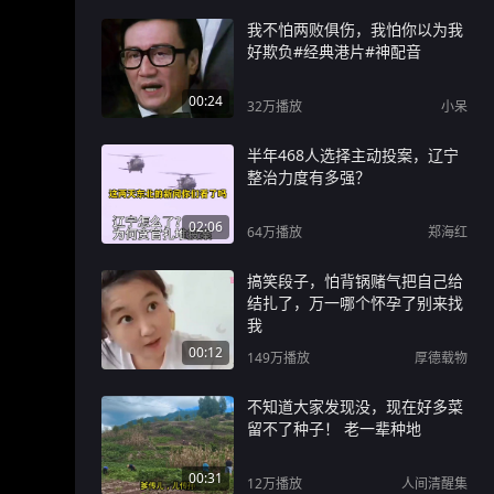
我不怕两败俱伤，我怕你以为我
好欺负#经典港片#神配音
00:24
32万
播放
小呆
半年468人选择主动投案，辽宁
整治力度有多强？
02:06
64万
播放
郑海红
搞笑段子，怕背锅赌气把自己给
结扎了，万一哪个怀孕了别来找
我
00:12
149万
播放
厚德载物
不知道大家发现没，现在好多菜
留不了种子！ 老一辈种地
00:31
12万
播放
人间清醒集