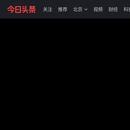
关注
推荐
北京
视频
财经
科