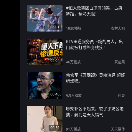
#恒大歌舞团白珊珊领舞，古典
舞蹈，精彩无限！
06:01
1930
播放
农村大姐
KTV里逼服务员下跪的男人，出
门就被打成终身残疾！
02:04
46万
播放
安创集
俞修军《珊瑚颂》灵魂演绎 超好
听烟嗓。
00:40
9.5万
播放
耗壹
吵架都凶不起来，软乎乎奶凶老
婆，娶到是天大福气
00:59
91万
播放
天天媒体