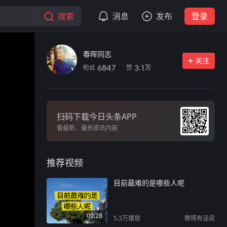
搜索
消息
发布
登录
春晖同志
关注
粉丝
赞
6847
3.1
万
扫码下载今日头条APP
看最新、最热资讯内容
推荐视频
目前最难的是哪些人呢
00:28
5.3万
播放
晚晴有话说