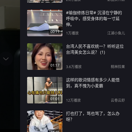
#瑜伽修炼日常# 沉浸在宁静的
呼吸中，感受身体的每一寸延
伸。
00:11
1万
播放
江湖小鱼儿
台湾人民不喜欢统一？听听这位
台湾美女怎么说？ (1)
01:17
3.6万
播放
桃林捡果
这样的歌词情感有多少人能悟
到，真不愧为小麦霸
01:01
12万
播放
云卷云舒
打也打了，骂也骂了，怎么办
呀？