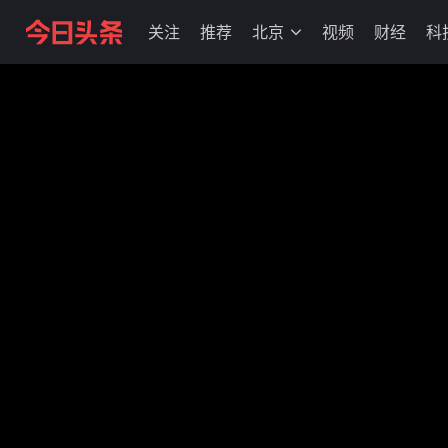
关注
推荐
北京
视频
财经
科