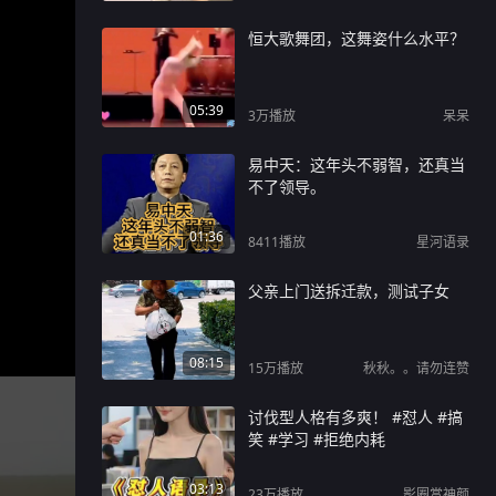
恒大歌舞团，这舞姿什么水平？
05:39
3万
播放
呆呆
易中天：这年头不弱智，还真当
不了领导。
01:36
8411
播放
星河语录
父亲上门送拆迁款，测试子女
08:15
15万
播放
秋秋。。请勿连赞
讨伐型人格有多爽！ #怼人 #搞
笑 #学习 #拒绝内耗
03:13
23万
播放
影圈赏神颜