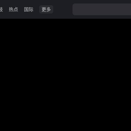
技
热点
国际
更多