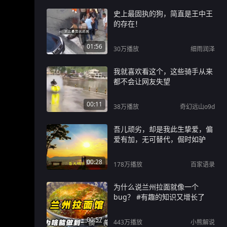
史上最固执的狗，简直是王中王
的存在！
01:56
30万
播放
细雨润泽
我就喜欢看这个，这些骑手从来
都不会让网友失望
00:11
38万
播放
奇幻远山o9d
吾儿顽劣，却是我此生挚爱，偏
爱有加，无可替代，倔时如驴
00:28
178万
播放
百家语录
为什么说兰州拉面就像一个
bug？ #有趣的知识又增长了
00:57
443万
播放
小熊解说