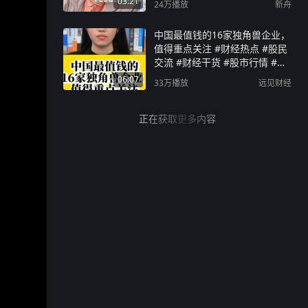
03:21
24万
播放
新舟
中国最值钱的16家独角兽企业，
值得重点关注 #财经热点 #股民
交流 #财经干货 #股市行情 #科
技企业
06:07
33万
播放
远见财经
正在获取更多内容