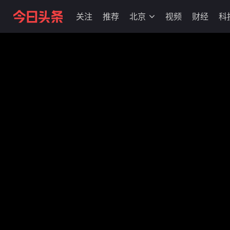
关注
推荐
北京
视频
财经
科