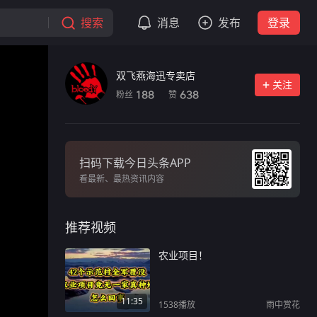
搜索
消息
发布
登录
双飞燕海迅专卖店
关注
粉丝
赞
188
638
扫码下载今日头条APP
看最新、最热资讯内容
推荐视频
农业项目！
11:35
1538
播放
雨中赏花