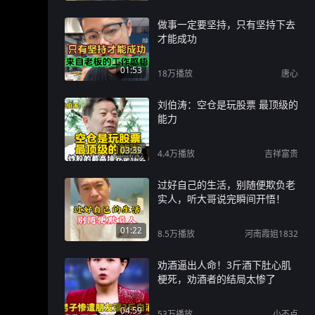
做事一定要坚持，只有坚持下去
才能成功
01:53
18万
播放
唐心
刘伯涛：空仓是玩股票 最顶级的
能力
03:39
4.4万
播放
吉祥富贵
过好自己的生活，别随便欺负老
实人，听大哥说完瞬间开悟！
01:22
8.5万
播放
河南霞姐1832
劝酒逼出人命！3斤酒下肚心肌
梗死，劝酒者的结局太惨了
04:59
53万
播放
小不点