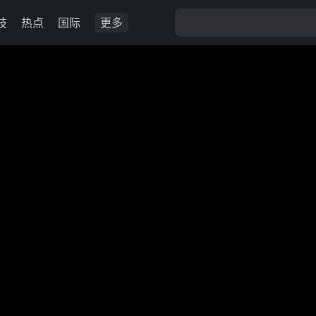
技
热点
国际
更多