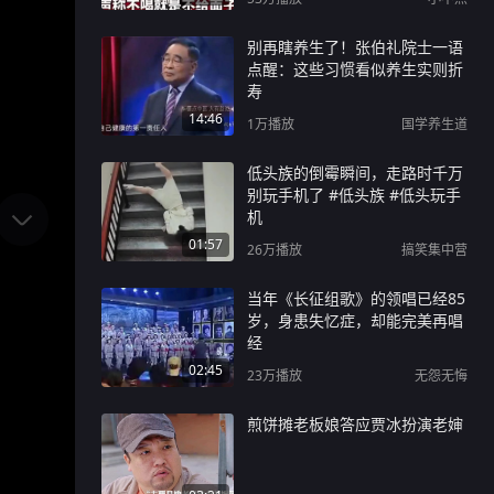
别再瞎养生了！张伯礼院士一语
点醒：这些习惯看似养生实则折
寿
14:46
1万
播放
国学养生道
低头族的倒霉瞬间，走路时千万
别玩手机了 #低头族 #低头玩手
机
01:57
26万
播放
搞笑集中营
当年《长征组歌》的领唱已经85
岁，身患失忆症，却能完美再唱
经
02:45
23万
播放
无怨无悔
煎饼摊老板娘答应贾冰扮演老婶