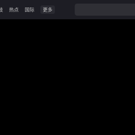
技
热点
国际
更多