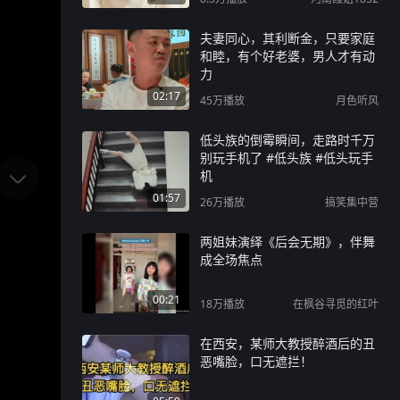
夫妻同心，其利断金，只要家庭
和睦，有个好老婆，男人才有动
力
02:17
45万
播放
月色听风
低头族的倒霉瞬间，走路时千万
别玩手机了 #低头族 #低头玩手
机
01:57
26万
播放
搞笑集中营
两姐妹演绎《后会无期》，伴舞
成全场焦点
00:21
18万
播放
在枫谷寻觅的红叶
在西安，某师大教授醉酒后的丑
恶嘴脸，口无遮拦！