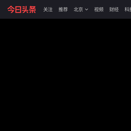
关注
推荐
北京
视频
财经
科