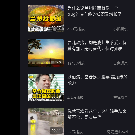
为什么说兰州拉面就像一个
bug？ #有趣的知识又增长了
00:57
453万
播放
小熊解说
吾儿顽劣，却是我此生挚爱，偏
爱有加，无可替代，倔时如驴
00:28
181万
播放
百家语录
刘伯涛：空仓是玩股票 最顶级的
能力
03:39
4.4万
播放
吉祥富贵
我就喜欢看这个，这些骑手从来
都不会让网友失望
00:11
38万
播放
奇幻远山o9d