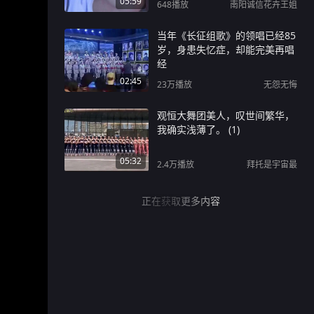
05:59
648
播放
南阳诚信花卉王姐
当年《长征组歌》的领唱已经85
岁，身患失忆症，却能完美再唱
经
02:45
23万
播放
无怨无悔
观恒大舞团美人，叹世间繁华，
我确实浅薄了。 (1)
05:32
2.4万
播放
拜托是宇宙最
正在获取更多内容