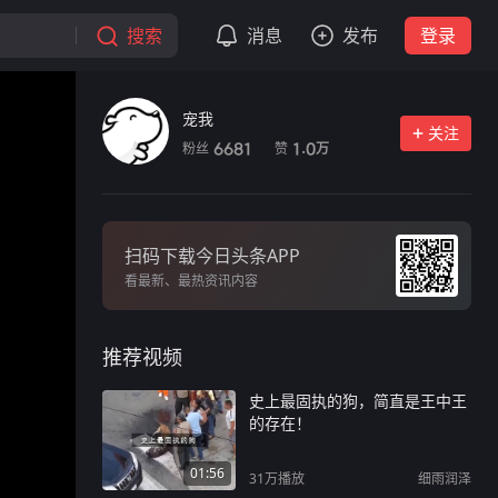
搜索
消息
发布
登录
宠我
关注
粉丝
赞
6681
1.0
万
扫码下载今日头条APP
看最新、最热资讯内容
推荐视频
史上最固执的狗，简直是王中王
的存在！
01:56
31万
播放
细雨润泽