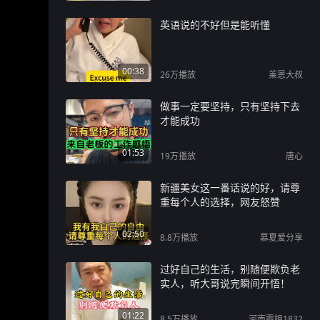
英语说的不好但是能听懂
00:38
26万
播放
莱恩大叔
做事一定要坚持，只有坚持下去
才能成功
01:53
19万
播放
唐心
新疆美女这一番话说的好，请尊
重每个人的选择，网友怒赞
02:50
8.8万
播放
慕夏爱分享
过好自己的生活，别随便欺负老
实人，听大哥说完瞬间开悟！
01:22
8.5万
播放
河南霞姐1832