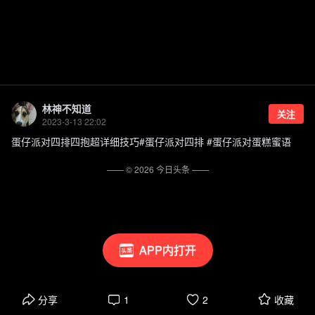
林神不知道
关注
2023-3-13 22:02
蛋仔派对四排四抱超详细技巧#蛋仔派对四排 #蛋仔派对蛋糕蜜语
—— ©
2026
今日头条
——
APP内打开
分享
1
2
收藏