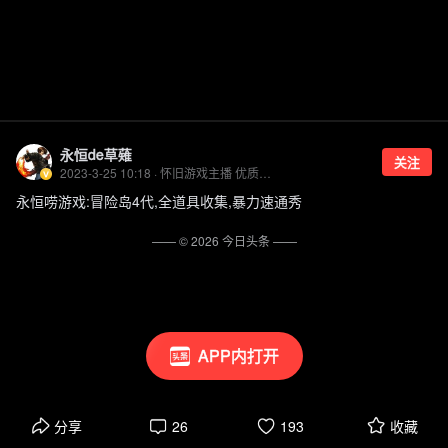
永恒de草薙
关注
2023-3-25 10:18 · 怀旧游戏主播 优质游戏领域创作者
永恒唠游戏:冒险岛4代,全道具收集,暴力速通秀
—— ©
2026
今日头条
——
APP内打开
分享
26
193
收藏