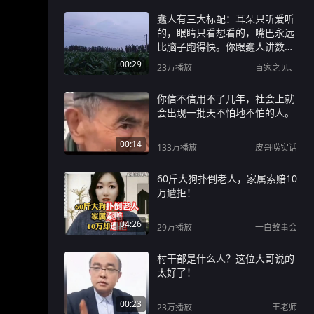
蠢人有三大标配：耳朵只听爱听
的，眼睛只看想看的，嘴巴永远
比脑子跑得快。你跟蠢人讲数
据，他跟你讲“我感觉”；你拿出
00:29
23万
播放
百家之见、
证据，他说“那都是骗人的”。蠢
人的逻辑闭环比保险柜还严实，
你信不信用不了几年，社会上就
连真理都撬不开。最讽刺的是，
会出现一批天不怕地不怕的人。
蠢人一辈子都在证明自己不蠢，
偏偏每一步都在打自己脸。别
00:14
劝，劝蠢人改命，比劝石头开花
133万
播放
皮哥唠实话
还难。#蠢人#人生感悟#情绪共
鸣#成长#乡村生活
60斤大狗扑倒老人，家属索赔10
万遭拒！
04:26
29万
播放
一白故事会
村干部是什么人？这位大哥说的
太好了！
00:23
23万
播放
王老师