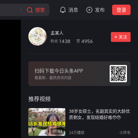
搜索
消息
发布
登录
孟某人
关注
粉丝
赞
1438
4956
扫码下载今日头条APP
看最新、最热资讯内容
推荐视频
38岁女硕士，名副其实的大龄优
质剩女，发现结婚好难🥹🥹
01:03
24万
播放
小炸毛