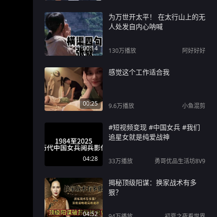
为万世开太平！ 在太行山上的无
人处发自内心呐喊
00:14
130万
播放
阿好好好
感觉这个工作适合我
00:25
9.6万
播放
小鱼混剪
#短视频变现 #中国女兵 #我们
追星女就是纯爱战神
04:28
33万
播放
勇哥优品生活坊8V9
揭秘顶级阳谋：换家战术有多
狠？
04:52
94万
播放
初夏之夜看世界