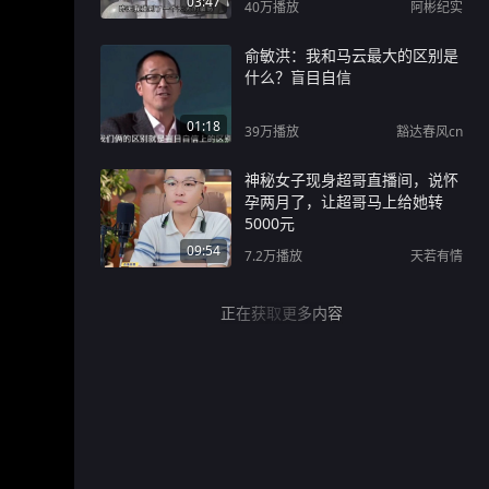
03:47
40万
播放
阿彬纪实
俞敏洪：我和马云最大的区别是
什么？盲目自信
01:18
39万
播放
豁达春风cn
神秘女子现身超哥直播间，说怀
孕两月了，让超哥马上给她转
5000元
09:54
7.2万
播放
天若有情
正在获取更多内容