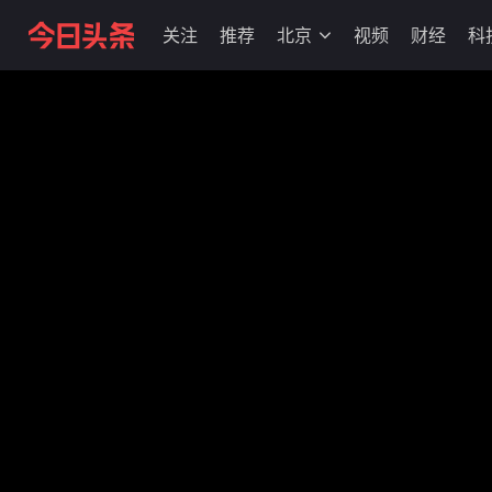
关注
推荐
北京
视频
财经
科