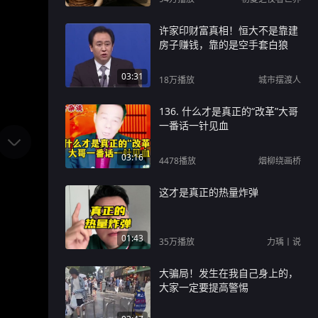
许家印财富真相！恒大不是靠建
房子赚钱，靠的是空手套白狼
03:31
18万
播放
城市摆渡人
136. 什么才是真正的“改革”大哥
一番话一针见血
03:16
4478
播放
烟柳绕画桥
这才是真正的热量炸弹
01:43
35万
播放
力瑀丨说
大骗局！发生在我自己身上的，
大家一定要提高警惕