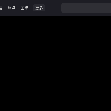
技
热点
国际
更多