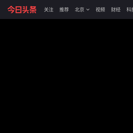
关注
推荐
北京
视频
财经
科