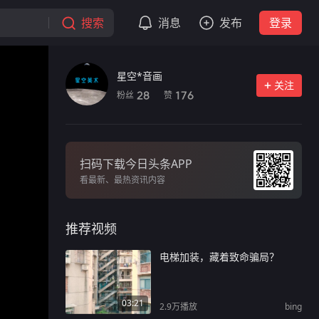
搜索
消息
发布
登录
星空*音画
关注
粉丝
赞
28
176
扫码下载今日头条APP
看最新、最热资讯内容
推荐视频
电梯加装，藏着致命骗局？
03:21
2.9万
播放
bing