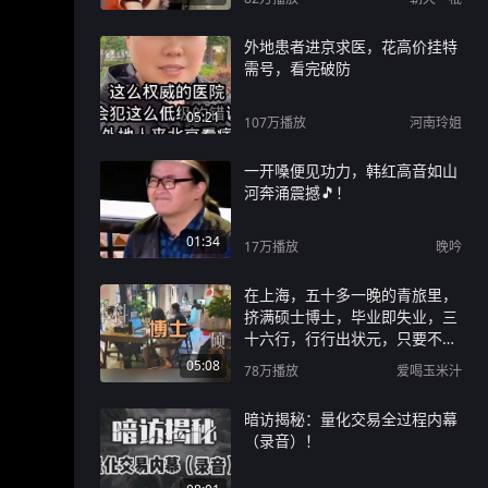
外地患者进京求医，花高价挂特
需号，看完破防
05:21
107万
播放
河南玲姐
一开嗓便见功力，韩红高音如山
河奔涌震撼🎵！
01:34
17万
播放
晚吟
在上海，五十多一晚的青旅里，
挤满硕士博士，毕业即失业，三
十六行，行行出状元，只要不轻
言放弃，终会有出头之日！
05:08
78万
播放
爱喝玉米汁
暗访揭秘：量化交易全过程内幕
（录音）！