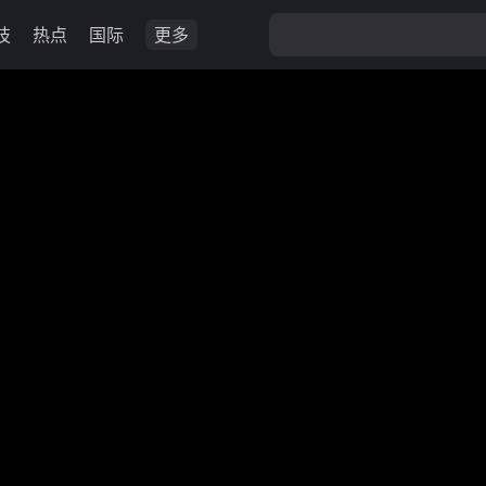
技
热点
国际
更多