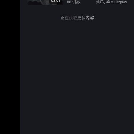
08:01
863
播放
灿烂小鱼M1BzpRw
正在获取更多内容