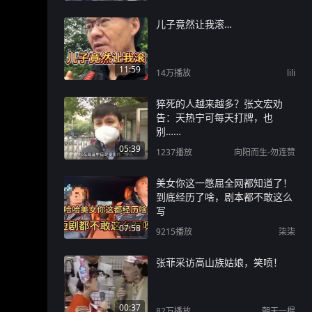
儿子竟然让我滚…
11:59
14万
播放
lili
猝死的人越来越多？张文宏劝
告：天热宁可每天打牌，也
别……
05:39
1237
播放
向阳而生-勿连赞
美女你这一憋屈全网都知道了！
到底经历了啥，剧本都不敢这么
写
07:58
9215
播放
柒柒
张菲采访高山族姑娘，笑喷！
00:37
82万
播放
朝天一棍