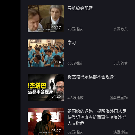
导航搞笑配音
00:17
78万
播放
水调歌头
学习
00:14
65万
播放
远方的梦
穆杰塔巴永远都不会现身！
04:26
4.8万
播放
温柔巴里7x
祖国给的退路，提醒海外国人尽
快登记 #热点新闻事件 #海外华
人 #撤侨
03:27
62万
播放
淡定小猫