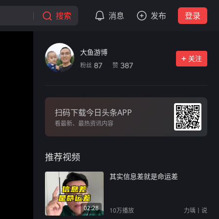
搜索
消息
发布
登录
大鱼游博
关注
粉丝
赞
87
387
扫码下载今日头条APP
看最新、最热资讯内容
推荐视频
其实信息差就是命运差
02:28
10万
播放
力瑀丨说