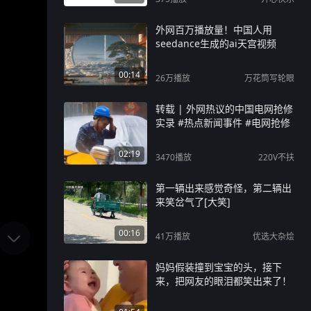
外网百万播放量！中国人用
seedance生成的ai天宫视频
00:14
26万
播放
万花筒写轮眼
转载 | 外网热议的中国电网抢修
实录 #热点新闻事件 #电网抢修
02:19
3470
播放
220V不扶
第一辆出来感觉奇怪，第二辆出
来笑岔气了[大笑]
00:16
41万
播放
优选大杂烩
妈妈假装撞到宝宝的头，接下
来，把网友的眼泪都笑出来了！