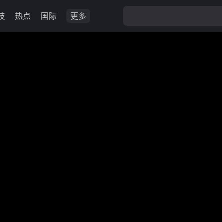
技
热点
国际
更多