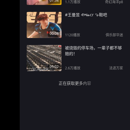
01:54
1.1万
播放
奇幻海洋p8
#王曼昱 🐟👟cr 🍠鞋吧
00:08
1120
播放
俱乐部华迷
被烧毁的停车场，一辈子都不够
赔的！
05:02
2.6万
播放
法进万家
正在获取更多内容