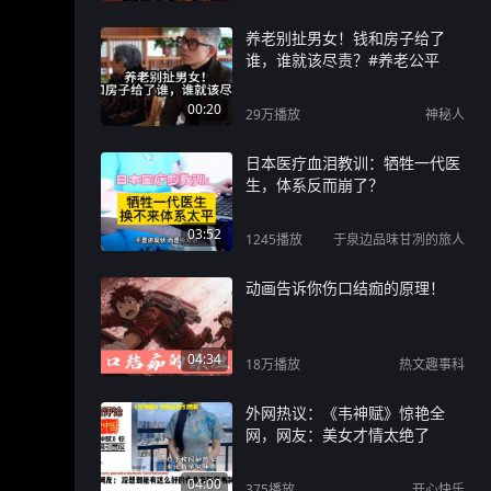
养老别扯男女！钱和房子给了
谁，谁就该尽责？#养老公平
00:20
29万
播放
神秘人
日本医疗血泪教训：牺牲一代医
生，体系反而崩了？
03:52
1245
播放
于泉边品味甘冽的旅人
动画告诉你伤口结痂的原理！
04:34
18万
播放
热文趣事科
外网热议：《韦神赋》惊艳全
网，网友：美女才情太绝了
04:00
375
播放
开心快乐