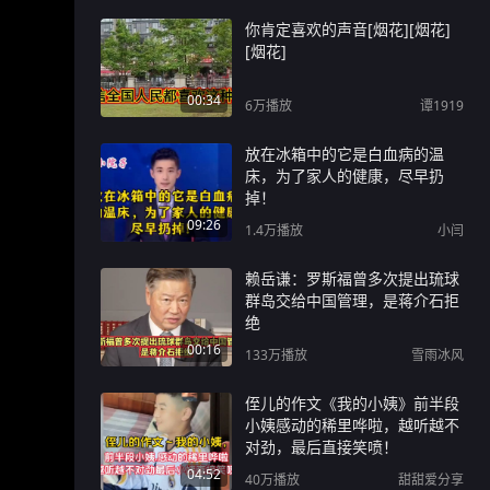
下去，这个电话要是打了，他一
你肯定喜欢的声音[烟花][烟花]
个陌生人开口，这事八成得黄；
[烟花]
可要是不打，这是最后唯一能调
岗的机会了。 #职场干货 #职场
00:34
#职场那些事 #个人成长
6万
播放
谭1919
放在冰箱中的它是白血病的温
床，为了家人的健康，尽早扔
掉！
09:26
1.4万
播放
小闫
赖岳谦：罗斯福曾多次提出琉球
群岛交给中国管理，是蒋介石拒
绝
00:16
133万
播放
雪雨冰风
侄儿的作文《我的小姨》前半段
小姨感动的稀里哗啦，越听越不
对劲，最后直接笑喷！
04:52
40万
播放
甜甜爱分享