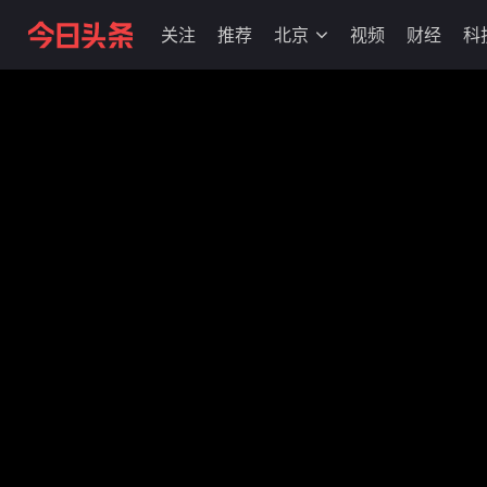
关注
推荐
北京
视频
财经
科