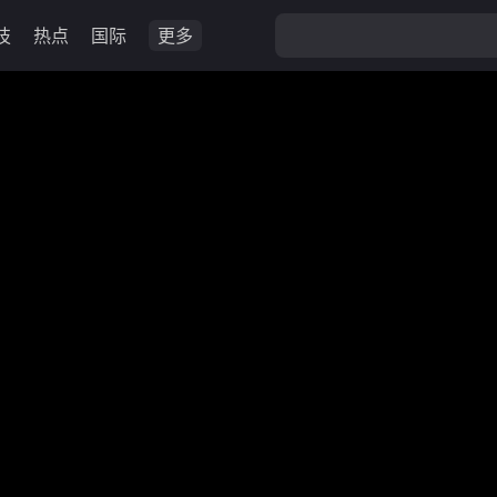
技
热点
国际
更多