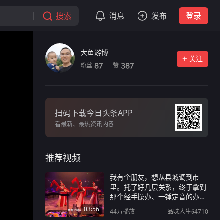
搜索
消息
发布
登录
大鱼游博
关注
粉丝
赞
87
387
扫码下载今日头条APP
看最新、最热资讯内容
推荐视频
我有个朋友，想从县城调到市
里。托了好几层关系，终于拿到
那个经手操办、一锤定音的办事
人电话。他犹豫再三，号码在通
03:56
44万
播放
品味人生64710
讯录里存了三天，他愣是没敢按