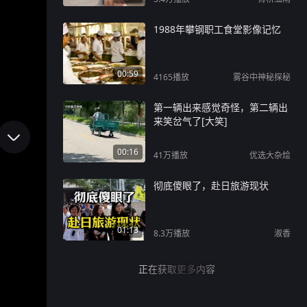
1988年攀钢职工食堂影像记忆
00:59
4165
播放
雾谷中神秘探秘
第一辆出来感觉奇怪，第二辆出
来笑岔气了[大笑]
00:16
41万
播放
优选大杂烩
彻底傻眼了，赴日旅游现状
01:13
8.3万
播放
淑香
正在获取更多内容