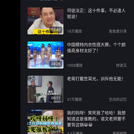
司徒法正：这十件事，不必逢人
就说！
03:40
18万
播放
兔兔爱分享
中国模特内衣性感大赛，个个颜
值高身材太好了！
04:26
1008
播放
财迷玉
老蒋打戴笠耳光，训斥他无能！
00:11
37万
播放
空白的记忆
我的妈呀！笑死我了哈哈！我想
知道这是谁教的，语文老师要不
要背这锅😀😀
00:17
3.4万
播放
青桥细雨