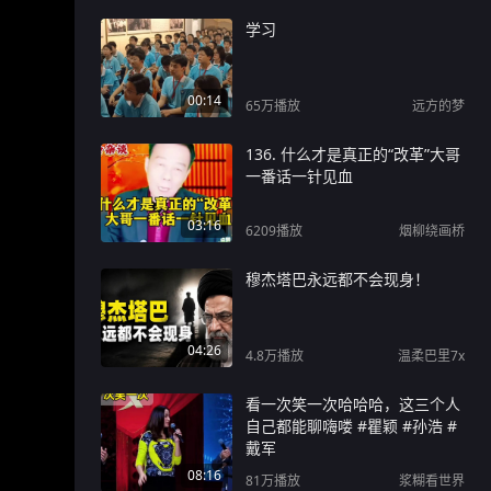
学习
00:14
65万
播放
远方的梦
136. 什么才是真正的“改革”大哥
一番话一针见血
03:16
6209
播放
烟柳绕画桥
穆杰塔巴永远都不会现身！
04:26
4.8万
播放
温柔巴里7x
看一次笑一次哈哈哈，这三个人
自己都能聊嗨喽 #瞿颖 #孙浩 #
戴军
08:16
81万
播放
浆糊看世界