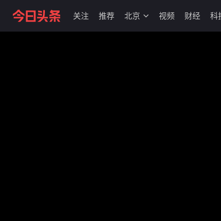
关注
推荐
北京
视频
财经
科