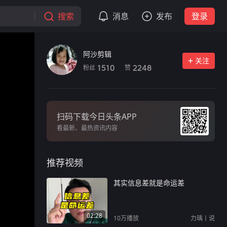
搜索
消息
发布
登录
阿沙剪辑
关注
粉丝
赞
1510
2248
扫码下载今日头条APP
看最新、最热资讯内容
推荐视频
其实信息差就是命运差
02:28
10万
播放
力瑀丨说