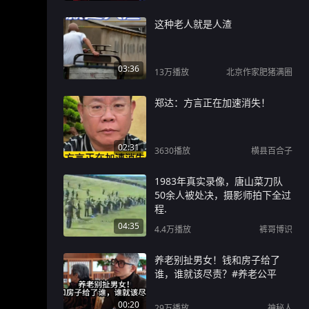
这种老人就是人渣
03:36
13万
播放
北京作家肥猪满圈
郑达：方言正在加速消失！
02:31
3630
播放
横县百合子
1983年真实录像，唐山菜刀队
50余人被处决，摄影师拍下全过
程.
04:35
4.4万
播放
裤哥博识
养老别扯男女！钱和房子给了
谁，谁就该尽责？#养老公平
00:20
29万
播放
神秘人