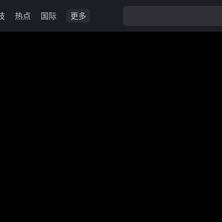
技
热点
国际
更多