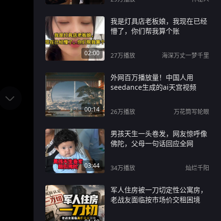
我是灯具店老板娘，我现在已经
懵了，你们帮我算个账
02:00
27万
播放
海深万丈一梦千里
外网百万播放量！中国人用
seedance生成的ai天宫视频
00:14
26万
播放
万花筒写轮眼
男孩天生一头卷发，网友惊呼像
佛陀，父母一句话回应全网
03:44
34万
播放
灿烂千阳
军人住房被一刀切定性公寓房，
老战友面临按市场价交租困境