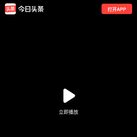
打开APP
24
点赞