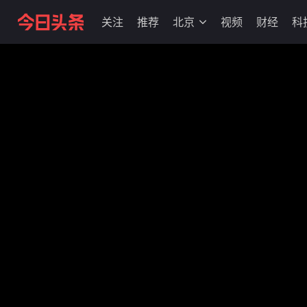
关注
推荐
北京
视频
财经
科