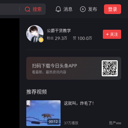
搜索
消息
发布
登录
公爵干货教学
关注
粉丝
赞
29.3
100.0
万
万
扫码下载今日头条APP
看最新、最热资讯内容
推荐视频
这就叫，炸毛了！
00:12
37万
播放
胜严ww