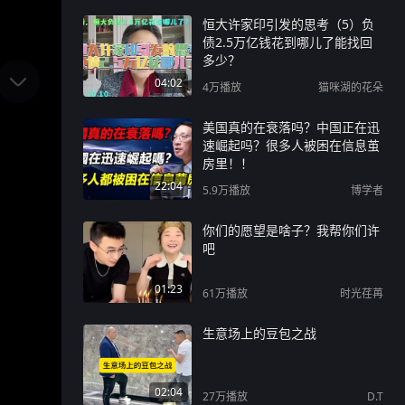
恒大许家印引发的思考（5）负
债2.5万亿钱花到哪儿了能找回
多少？
04:02
4万
播放
猫咪湖的花朵
美国真的在衰落吗？中国正在迅
速崛起吗？很多人被困在信息茧
房里！！
22:04
5.9万
播放
博学者
你们的愿望是啥子？我帮你们许
吧
01:23
61万
播放
时光荏苒
生意场上的豆包之战
02:04
27万
播放
D.T