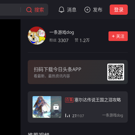
搜索
消息
发布
登录
一条游戏dog
关注
粉丝
赞
3307
1.2
万
扫码下载今日头条APP
看最新、最热资讯内容
塞尔达传说王国之泪攻略
合集
一条游戏dog
27
/
107