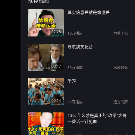
推荐视频
其实信息差就是命运差
02:28
10万
播放
力瑀丨说
导航搞笑配音
00:17
89万
播放
水调歌头
学习
00:14
65万
播放
远方的梦
136. 什么才是真正的“改革”大哥
一番话一针见血
03:16