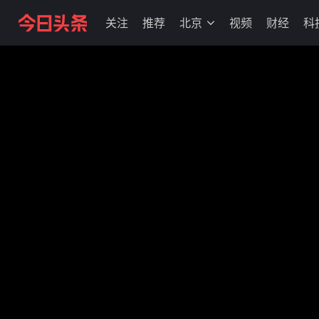
关注
推荐
北京
视频
财经
科