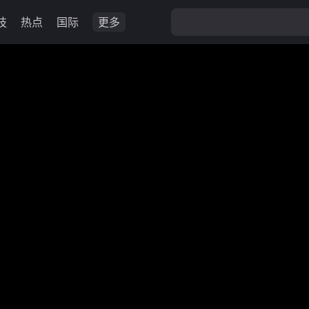
技
热点
国际
更多