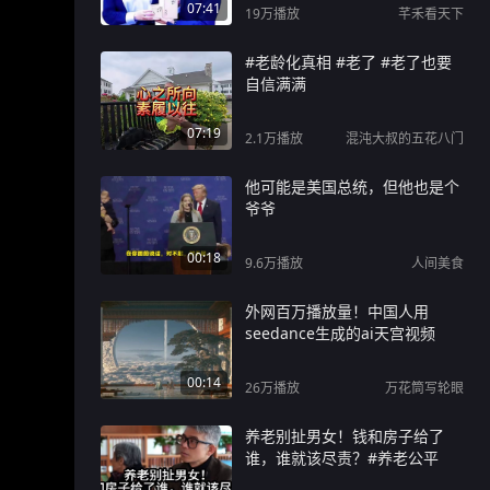
07:41
19万
播放
芊禾看天下
#老龄化真相 #老了 #老了也要
自信满满
07:19
2.1万
播放
混沌大叔的五花八门
他可能是美国总统，但他也是个
爷爷
00:18
9.6万
播放
人间美食
外网百万播放量！中国人用
seedance生成的ai天宫视频
00:14
26万
播放
万花筒写轮眼
养老别扯男女！钱和房子给了
谁，谁就该尽责？#养老公平