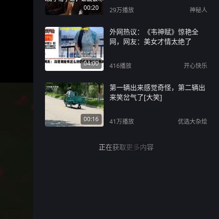
00:20
29万
播放
神秘人
外网热议：《韦神赋》惊艳全
网，网友：美女才情太绝了
04:00
416
播放
开心快乐
第一辆出来感觉奇怪，第二辆出
来笑岔气了[大笑]
00:16
41万
播放
优选大杂烩
正在获取更多内容