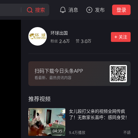
搜索
消息
发布
登录
环球出国
关注
粉丝
赞
2.6
3.0
万
万
扫码下载今日头条APP
看最新、最热资讯内容
推荐视频
女儿殴打父亲的视频全网传疯
了！无数家长直呼：感同身受！
04:35
9.4万
播放
不語