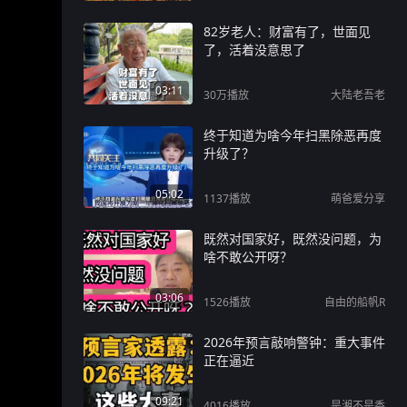
82岁老人：财富有了，世面见
了，活着没意思了
03:11
30万
播放
大陆老吾老
终于知道为啥今年扫黑除恶再度
升级了？
05:02
1137
播放
萌爸爱分享
既然对国家好，既然没问题，为
啥不敢公开呀？
03:06
1526
播放
自由的船帆R
2026年预言敲响警钟：重大事件
正在逼近
09:21
4016
播放
是湘不是香