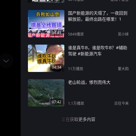
国产新能源的天塌了，一夜回到
解放前，最终出路在哪里！1
04:41
5849
播放
吴小妹
谁是真牛B，谁是吹牛B？#辅助
驾驶 #新能源汽车
04:34
11万
播放
董大韵
老山轮战，惨烈而伟大
07:42
1.1万
播放
古往今来
正在获取更多内容