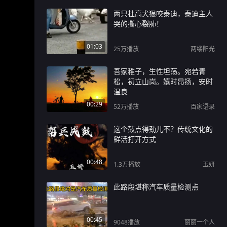
两只杜高犬狠咬泰迪，泰迪主人
哭的撕心裂肺！
01:03
25万
播放
两缕阳光
吾家稚子，生性坦荡。宛若青
松，初立山岗。嬉时昂扬，安时
温良
00:29
52万
播放
百家语录
这个鼓点得劲儿不？传统文化的
鲜活打开方式
00:48
1.3万
播放
玉妍
此路段堪称汽车质量检测点
00:45
9048
播放
丽丽一个人