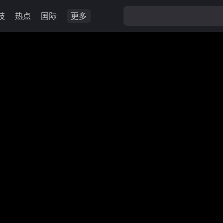
技
热点
国际
更多