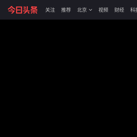
关注
推荐
北京
视频
财经
科