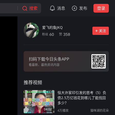
搜索
消息
发布
登录
爱飞的鱼JKQ
关注
粉丝
赞
60
358
扫码下载今日头条APP
看最新、最热资讯内容
推荐视频
恒大许家印引发的思考（5）负
债2.5万亿钱花到哪儿了能找回
多少？
04:02
4万
播放
猫咪湖的花朵