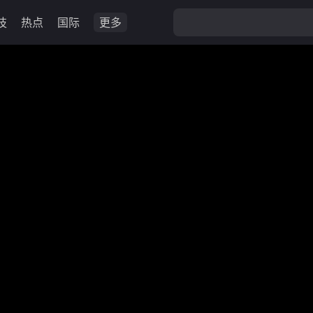
技
热点
国际
更多