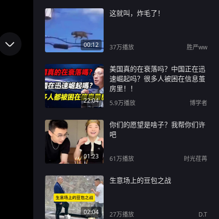
这就叫，炸毛了！
00:12
37万
播放
胜严ww
美国真的在衰落吗？中国正在迅
速崛起吗？很多人被困在信息茧
房里！！
22:04
5.9万
播放
博学者
你们的愿望是啥子？我帮你们许
吧
01:23
61万
播放
时光荏苒
生意场上的豆包之战
02:04
27万
播放
D.T