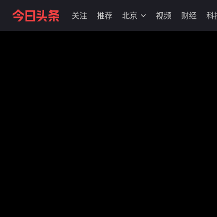
关注
推荐
北京
视频
财经
科