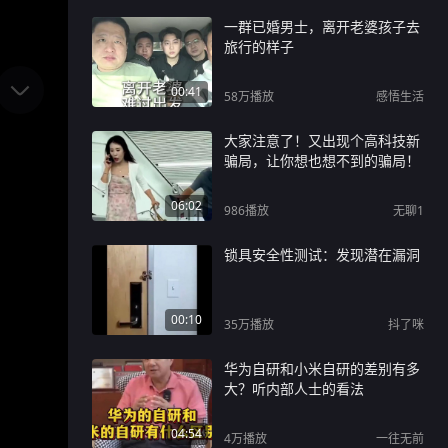
一群已婚男士，离开老婆孩子去
旅行的样子
00:41
58万
播放
感悟生活
大家注意了！又出现个高科技新
骗局，让你想也想不到的骗局！
06:02
986
播放
无聊1
锁具安全性测试：发现潜在漏洞
00:10
35万
播放
抖了咪
华为自研和小米自研的差别有多
大？听内部人士的看法
04:54
4万
播放
一往无前