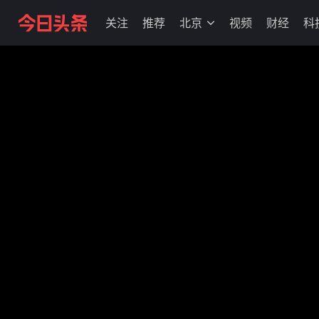
关注
推荐
北京
视频
财经
科