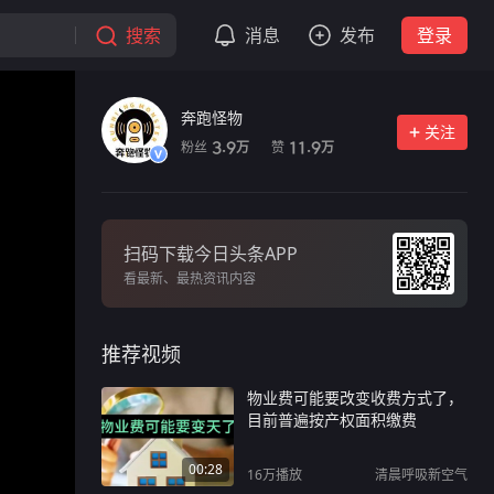
搜索
消息
发布
登录
奔跑怪物
关注
粉丝
赞
3.9
11.9
万
万
扫码下载今日头条APP
看最新、最热资讯内容
推荐视频
物业费可能要改变收费方式了，
目前普遍按产权面积缴费
00:28
16万
播放
清晨呼吸新空气